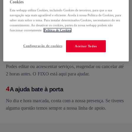
Cookies
necessidades e vê o preço final imediatamente.
Esta webapp utiliza Cookies, incluindo Cookies de terceiros, para que a sua
navegação seja mais agradável e eficiente. Aceda à nossa Política de Cookies, para
2
Escolher o dia e a hora (e relaxar)
saber mais sobre o tema. Para instalar determinados Cookies, necessitamos do seu
consentimento. Ao desativar os cookies, partes da nossa webapp podem não
funcionar corretamente.
Política de Cookies
Marca o dia e a hora que melhor te convêm e o FIXO trata do
resto.
Configuração de cookies
Aceitar Todos
3
Acompanha o teu serviço
Podes editar ou acrescentar serviços, reagendar ou cancelar até
2 horas antes. O FIXO está aqui para ajudar.
4
A ajuda bate à porta
No dia e hora marcada, conta com a nossa presença. Se tiveres
alguma questão temos sempre a nossa linha de apoio.