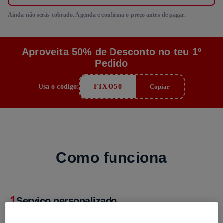
Ainda não serás cobrado. Agenda e confirma o preço antes de pagar.
Aproveita 50% de Desconto no teu 1º
Pedido
Usa o código:
FIXO50
Copiar
Como funciona
1
Serviço personalizado
Responde ao questionário e personaliza o serviço às tuas