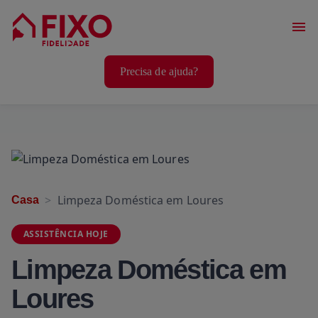
Serviços Casa
Precisa de ajuda?
Serviços Animais
Serviços Bem-Estar
Limpeza Doméstica em Loures
Casa
ASSISTÊNCIA HOJE
Limpeza Doméstica em
Loures