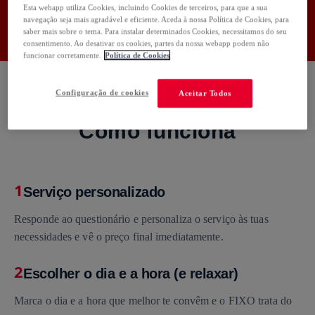
Esta webapp utiliza Cookies, incluindo Cookies de terceiros, para que a sua
navegação seja mais agradável e eficiente. Aceda à nossa Política de Cookies, para
Usa o código:
FIXO50
Copiar
saber mais sobre o tema. Para instalar determinados Cookies, necessitamos do seu
consentimento. Ao desativar os cookies, partes da nossa webapp podem não
funcionar corretamente.
Política de Cookies
Configuração de cookies
Aceitar Todos
Como funciona
1
Serviço personalizado
Responde ao questionário e personaliza o serviço às tuas
necessidades e vê o preço final imediatamente.
2
Escolher o dia e a hora (e relaxar)
Marca o dia e a hora que melhor te convêm e o FIXO trata do