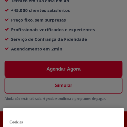
Técnico em tua casa em 4h
+45.000 clientes satisfeitos
Preço fixo, sem surpresas
Profissionais verificados e experientes
Serviço de Confiança da Fidelidade
Agendamento em 2min
Agendar Agora
Simular
Ainda não serás cobrado. Agenda e confirma o preço antes de pagar.
Aproveita 50% de Desconto no teu 1º
Cookies
Pedido