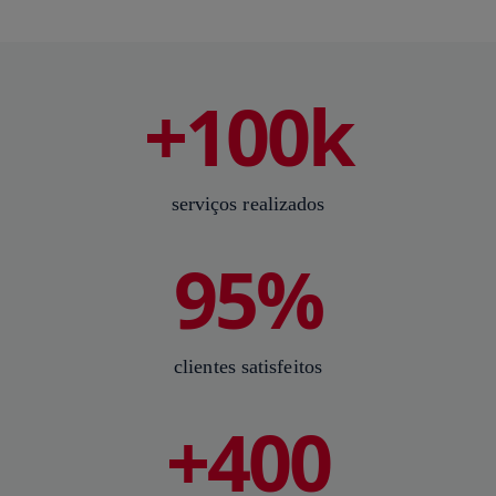
+100k
serviços realizados
95%
clientes satisfeitos
+400