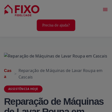
Serviços Casa
Precisa de ajuda?
Serviços Animais
Serviços Bem-Estar
Reparação de Máquinas de Lavar Roupa em
Cas
Cascais
a
ASSISTÊNCIA HOJE
Reparação de Máquinas
de Lavar Roupa em