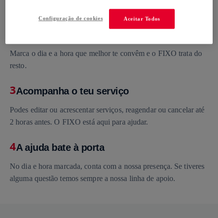
necessidades e vê o preço final imediatamente.
Configuração de cookies
Aceitar Todos
2
Escolher o dia e a hora (e relaxar)
Marca o dia e a hora que melhor te convêm e o FIXO trata do
resto.
3
Acompanha o teu serviço
Podes editar ou acrescentar serviços, reagendar ou cancelar até
2 horas antes. O FIXO está aqui para ajudar.
4
A ajuda bate à porta
No dia e hora marcada, conta com a nossa presença. Se tiveres
alguma questão temos sempre a nossa linha de apoio.