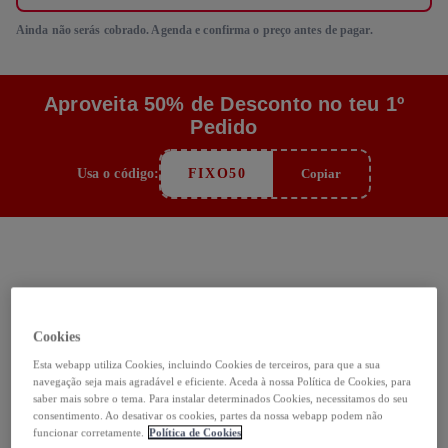
Ainda não serás cobrado. Agenda e confirma o preço antes de pagar.
Aproveita 50% de Desconto no teu 1º
Pedido
Usa o código:
FIXO50
Copiar
Como funciona
Cookies
Esta webapp utiliza Cookies, incluindo Cookies de terceiros, para que a sua
navegação seja mais agradável e eficiente. Aceda à nossa Política de Cookies, para
1
Serviço personalizado
saber mais sobre o tema. Para instalar determinados Cookies, necessitamos do seu
consentimento. Ao desativar os cookies, partes da nossa webapp podem não
funcionar corretamente.
Política de Cookies
Responde ao questionário e personaliza o serviço às tuas