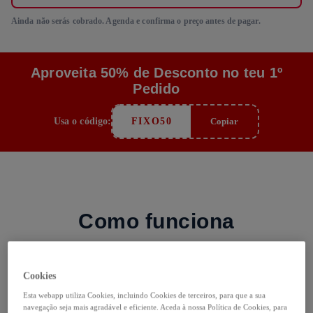
Ainda não serás cobrado. Agenda e confirma o preço antes de pagar.
Aproveita 50% de Desconto no teu 1º
Pedido
Usa o código:
FIXO50
Copiar
Como funciona
1
Cookies
Serviço personalizado
Esta webapp utiliza Cookies, incluindo Cookies de terceiros, para que a sua
Responde ao questionário e personaliza o serviço às tuas
navegação seja mais agradável e eficiente. Aceda à nossa Política de Cookies, para