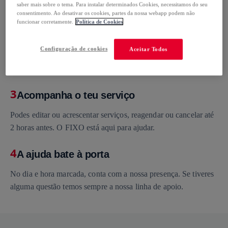
saber mais sobre o tema. Para instalar determinados Cookies, necessitamos do seu
necessidades e vê o preço final imediatamente.
consentimento. Ao desativar os cookies, partes da nossa webapp podem não
funcionar corretamente.
Política de Cookies
2
Escolher o dia e a hora (e relaxar)
Configuração de cookies
Aceitar Todos
Marca o dia e a hora que melhor te convêm e o FIXO trata do
resto.
3
Acompanha o teu serviço
Podes editar ou acrescentar serviços, reagendar ou cancelar até
2 horas antes. O FIXO está aqui para ajudar.
4
A ajuda bate à porta
No dia e hora marcada, conta com a nossa presença. Se tiveres
alguma questão temos sempre a nossa linha de apoio.