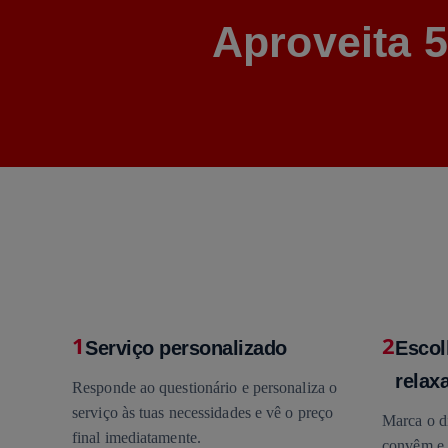
Aproveita 
1
2
Serviço personalizado
Escol
relaxa
Responde ao questionário e personaliza o
serviço às tuas necessidades e vê o preço
Marca o di
final imediatamente.
convêm e 