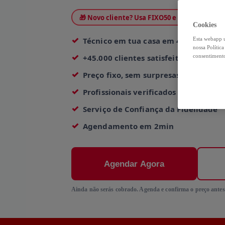
🎁 Novo cliente? Usa FIXO50 e paga só 35,00€
Cookies
Esta webapp u
Técnico em tua casa em 4h
nossa Polític
consentimento
+45.000 clientes satisfeitos
Preço fixo, sem surpresas
Profissionais verificados e experient
Serviço de Confiança da Fidelidade
Agendamento em 2min
Agendar Agora
Ainda não serás cobrado. Agenda e confirma o preço antes