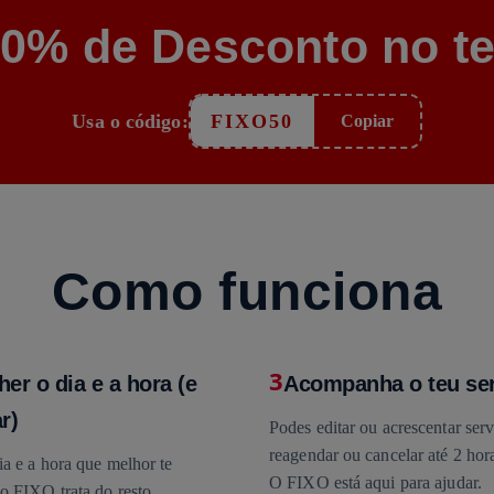
50% de Desconto no te
Usa o código:
FIXO50
Copiar
Como funciona
3
her o dia e a hora (e
Acompanha o teu se
r)
Podes editar ou acrescentar serv
reagendar ou cancelar até 2 hora
a e a hora que melhor te
O FIXO está aqui para ajudar.
o FIXO trata do resto.