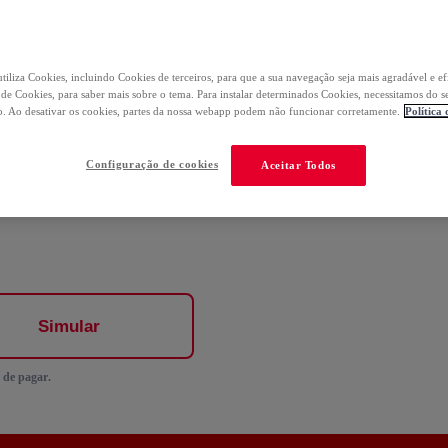
 no 1º pedido
tiliza Cookies, incluindo Cookies de terceiros, para que a sua navegação seja mais agradável e ef
a de Cookies, para saber mais sobre o tema. Para instalar determinados Cookies, necessitamos do s
. Ao desativar os cookies, partes da nossa webapp podem não funcionar corretamente.
Política
Configuração de cookies
Aceitar Todos
es
Simular
 de pagar.