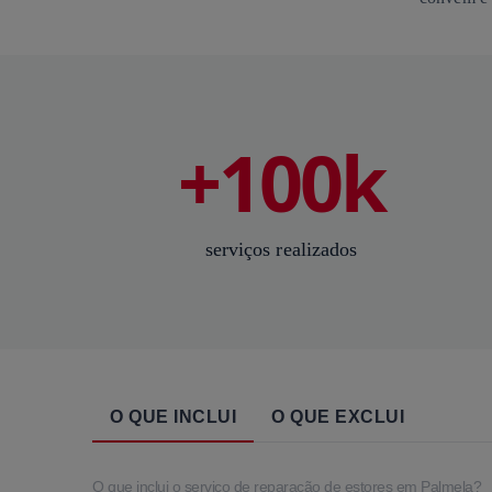
+100k
serviços realizados
O QUE INCLUI
O QUE EXCLUI
O que inclui o serviço de reparação de estores em Palmela?