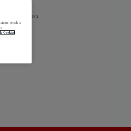
iciente. Aceda à
eu
 de Cookies