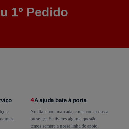
u 1º Pedido
4
rviço
A ajuda bate à porta
iços,
No dia e hora marcada, conta com a nossa
s antes.
presença. Se tiveres alguma questão
temos sempre a nossa linha de apoio.