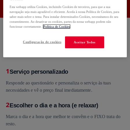
Usa o código:
FIXO50
Copiar
Esta webapp utiliza Cookies, incluindo Cookies de terceiros, para que a sua
navegação seja mais agradável e eficiente. Aceda à nossa Política de Cookies, para
saber mais sobre o tema. Para instalar determinados Cookies, necessitamos do seu
consentimento. Ao desativar os cookies, partes da nossa webapp podem não
funcionar corretamente.
Política de Cookies
Configuração de cookies
Aceitar Todos
Como funciona
1
Serviço personalizado
Responde ao questionário e personaliza o serviço às tuas
necessidades e vê o preço final imediatamente.
2
Escolher o dia e a hora (e relaxar)
Marca o dia e a hora que melhor te convêm e o FIXO trata do
resto.