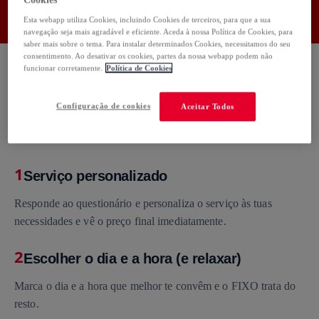
Cookies
Usa o código:
FIXO50
Copiar
Esta webapp utiliza Cookies, incluindo Cookies de terceiros, para que a sua
navegação seja mais agradável e eficiente. Aceda à nossa Política de Cookies, para
saber mais sobre o tema. Para instalar determinados Cookies, necessitamos do seu
consentimento. Ao desativar os cookies, partes da nossa webapp podem não
funcionar corretamente.
Política de Cookies
Configuração de cookies
Aceitar Todos
Como funciona
1
Serviço personalizado
Responde ao questionário e personaliza o serviço às tuas
necessidades e vê o preço final imediatamente.
2
Escolher o dia e a hora (e relaxar)
Marca o dia e a hora que melhor te convêm e o FIXO trata do
resto.