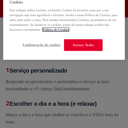
Cookies
Usa o código:
FIXO50
Copiar
Esta webapp utiliza Cookies, incluindo Cookies de terceiros, para que a sua
navegação seja mais agradável e eficiente. Aceda à nossa Política de Cookies, para
saber mais sobre o tema. Para instalar determinados Cookies, necessitamos do seu
consentimento. Ao desativar os cookies, partes da nossa webapp podem não
funcionar corretamente.
Política de Cookies
Como funciona
Configuração de cookies
Aceitar Todos
1
Serviço personalizado
Responde ao questionário e personaliza o serviço às tuas
necessidades e vê o preço final imediatamente.
2
Escolher o dia e a hora (e relaxar)
Marca o dia e a hora que melhor te convêm e o FIXO trata do
resto.