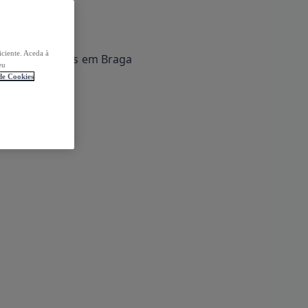
iciente. Aceda à
eu
 de Cookies