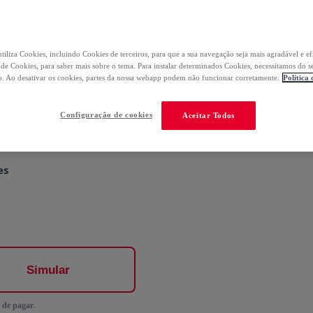
iagnóstico
tiliza Cookies, incluindo Cookies de terceiros, para que a sua navegação seja mais agradável e ef
 no 1º pedido
a de Cookies, para saber mais sobre o tema. Para instalar determinados Cookies, necessitamos do s
. Ao desativar os cookies, partes da nossa webapp podem não funcionar corretamente.
Política
Configuração de cookies
Aceitar Todos
es
Simular
 de pagar.