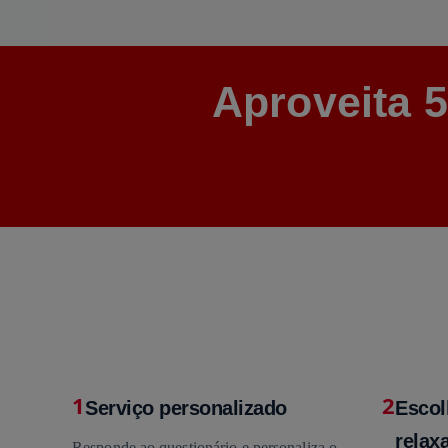
Aproveita 
1
2
Serviço personalizado
Escol
relaxa
Responde ao questionário e personaliza o