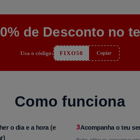
50% de Desconto no te
Usa o código:
FIXO50
Copiar
Como funciona
3
her o dia e a hora (e
Acompanha o teu se
r)
Podes editar ou acrescentar serv