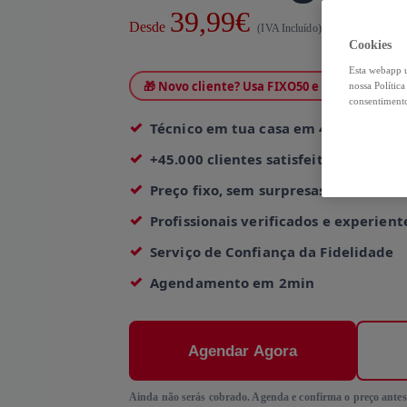
39,99€
Desde
Serviço com D
(IVA Incluído)
Cookies
Esta webapp u
🎁 Novo cliente? Usa FIXO50 e paga só 20,00€
nossa Polític
consentimento
Técnico em tua casa em 4h
+45.000 clientes satisfeitos
Preço fixo, sem surpresas
Profissionais verificados e experient
Serviço de Confiança da Fidelidade
Agendamento em 2min
Agendar Agora
Ainda não serás cobrado. Agenda e confirma o preço antes