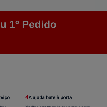
u 1º Pedido
4
rviço
A ajuda bate à porta
iços,
No dia e hora marcada, conta com a nossa