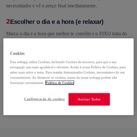
necessidades e vê o preço final imediatamente.
2
Escolher o dia e a hora (e relaxar)
Marca o dia e a hora que melhor te convêm e o FIXO trata do
resto.
Cookies
3
Acompanha o teu serviço
Esta webapp utiliza Cookies, incluindo Cookies de terceiros, para que a sua
navegação seja mais agradável e eficiente. Aceda à nossa Política de Cookies, para
Podes editar ou acrescentar serviços, reagendar ou cancelar até
saber mais sobre o tema. Para instalar determinados Cookies, necessitamos do seu
2 horas antes. O FIXO está aqui para ajudar.
consentimento. Ao desativar os cookies, partes da nossa webapp podem não
funcionar corretamente.
Política de Cookies
4
A ajuda bate à porta
Configuração de cookies
Aceitar Todos
No dia e hora marcada, conta com a nossa presença. Se tiveres
alguma questão temos sempre a nossa linha de apoio.