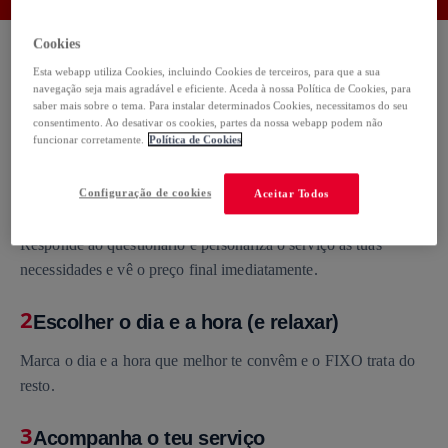
Cookies
Esta webapp utiliza Cookies, incluindo Cookies de terceiros, para que a sua
navegação seja mais agradável e eficiente. Aceda à nossa Política de Cookies, para
saber mais sobre o tema. Para instalar determinados Cookies, necessitamos do seu
Como funciona
consentimento. Ao desativar os cookies, partes da nossa webapp podem não
funcionar corretamente.
Política de Cookies
Configuração de cookies
Aceitar Todos
1
Serviço personalizado
Responde ao questionário e personaliza o serviço às tuas
necessidades e vê o preço final imediatamente.
2
Escolher o dia e a hora (e relaxar)
Marca o dia e a hora que melhor te convêm e o FIXO trata do
resto.
3
Acompanha o teu serviço