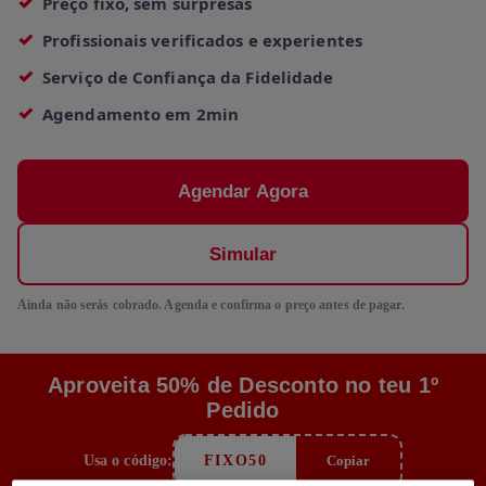
Preço fixo, sem surpresas
Profissionais verificados e experientes
Serviço de Confiança da Fidelidade
Agendamento em 2min
Agendar Agora
Simular
Ainda não serás cobrado. Agenda e confirma o preço antes de pagar.
Aproveita 50% de Desconto no teu 1º
Pedido
Usa o código:
FIXO50
Copiar