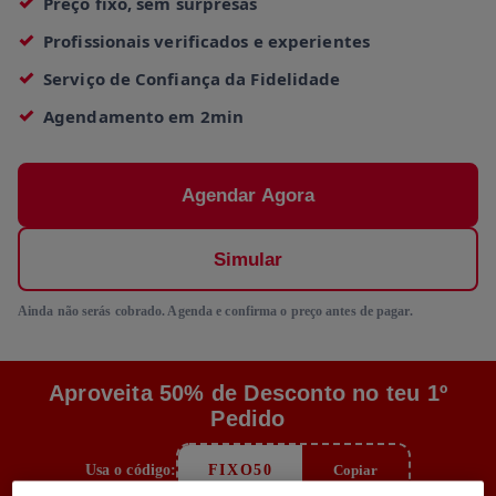
Preço fixo, sem surpresas
Profissionais verificados e experientes
Serviço de Confiança da Fidelidade
Agendamento em 2min
Agendar Agora
Simular
Ainda não serás cobrado. Agenda e confirma o preço antes de pagar.
Aproveita 50% de Desconto no teu 1º
Pedido
Usa o código:
FIXO50
Copiar