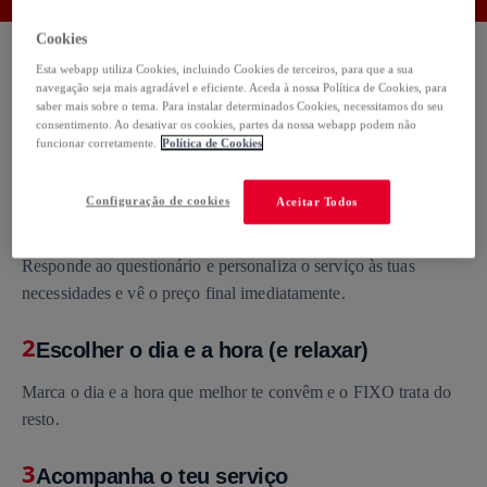
Cookies
Esta webapp utiliza Cookies, incluindo Cookies de terceiros, para que a sua
navegação seja mais agradável e eficiente. Aceda à nossa Política de Cookies, para
saber mais sobre o tema. Para instalar determinados Cookies, necessitamos do seu
Como funciona
consentimento. Ao desativar os cookies, partes da nossa webapp podem não
funcionar corretamente.
Política de Cookies
Configuração de cookies
Aceitar Todos
1
Serviço personalizado
Responde ao questionário e personaliza o serviço às tuas
necessidades e vê o preço final imediatamente.
2
Escolher o dia e a hora (e relaxar)
Marca o dia e a hora que melhor te convêm e o FIXO trata do
resto.
3
Acompanha o teu serviço