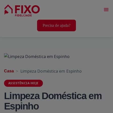
Serviços Casa
Precisa de ajuda?
Serviços Animais
Serviços Bem-Estar
Limpeza Doméstica em Espinho
Casa
ASSISTÊNCIA HOJE
Limpeza Doméstica em
Espinho