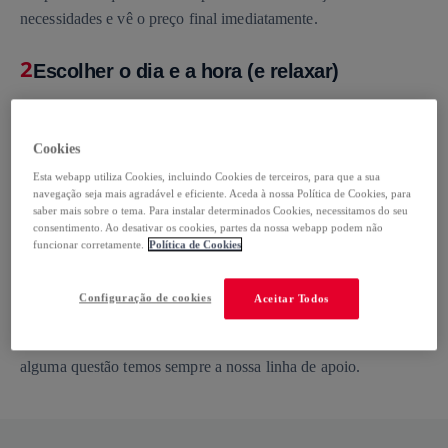
necessidades e vê o preço final imediatamente.
2
Escolher o dia e a hora (e relaxar)
Marca o dia e a hora que melhor te convêm e o FIXO trata do
resto.
Cookies
3
Esta webapp utiliza Cookies, incluindo Cookies de terceiros, para que a sua
Acompanha o teu serviço
navegação seja mais agradável e eficiente. Aceda à nossa Política de Cookies, para
saber mais sobre o tema. Para instalar determinados Cookies, necessitamos do seu
Podes editar ou acrescentar serviços, reagendar ou cancelar até
consentimento. Ao desativar os cookies, partes da nossa webapp podem não
funcionar corretamente.
Política de Cookies
2 horas antes. O FIXO está aqui para ajudar.
4
Configuração de cookies
A ajuda bate à porta
Aceitar Todos
No dia e hora marcada, conta com a nossa presença. Se tiveres
alguma questão temos sempre a nossa linha de apoio.