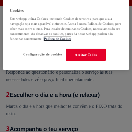
Cookies
Esta webapp utiliza Cookies, incluindo Cookies de terceiros, para que a sua
navegação seja mais agradável e eficiente. Aceda à nossa Política de Cookies, para
saber mais sobre o tema. Para instalar determinados Cookies, necessitamos do seu
Como funciona
consentimento. Ao desativar os cookies, partes da nossa webapp podem não
funcionar corretamente.
Política de Cookies
Configuração de cookies
Aceitar Todos
1
Serviço personalizado
Responde ao questionário e personaliza o serviço às tuas
necessidades e vê o preço final imediatamente.
2
Escolher o dia e a hora (e relaxar)
Marca o dia e a hora que melhor te convêm e o FIXO trata do
resto.
3
Acompanha o teu serviço