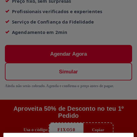
Preço fixo, sem surpresas
Profissionais verificados e experientes
Serviço de Confiança da Fidelidade
Agendamento em 2min
Agendar Agora
Simular
Ainda não serás cobrado. Agenda e confirma o preço antes de pagar.
Aproveita 50% de Desconto no teu 1º
Pedido
Usa o código:
FIXO50
Copiar