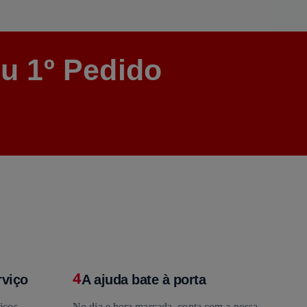
u 1º Pedido
4
rviço
A ajuda bate à porta
iços,
No dia e hora marcada, conta com a nossa