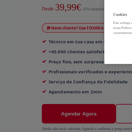
39,99€
Desde
(IVA incluído)
Cookies
Esta webapp u
🎁 Novo cliente? Usa FIXO50 e paga só 20,00€
nossa Polític
consentimento
Técnico em tua casa em 4h
+45.000 clientes satisfeitos
Preço fixo, sem surpresas
Profissionais verificados e experient
Serviço de Confiança da Fidelidade
Agendamento em 2min
Agendar Agora
Ainda não serás cobrado. Agenda e confirma o preço antes