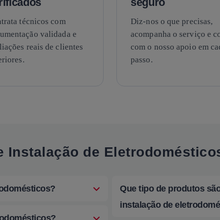
rificados
seguro
trata técnicos com
Diz-nos o que precisas,
umentação validada e
acompanha o serviço e c
liações reais de clientes
com o nosso apoio em ca
eriores.
passo.
e Instalação de Eletrodoméstico
trodomésticos?
Que tipo de produtos sã
instalação de eletrodomé
trodomésticos?