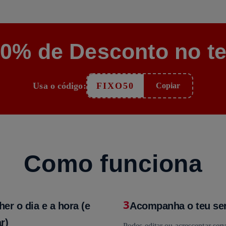
50% de Desconto no te
Usa o código:
FIXO50
Copiar
Como funciona
3
her o dia e a hora (e
Acompanha o teu se
r)
Podes editar ou acrescentar serv