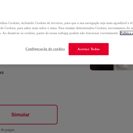
tiliza Cookies, incluindo Cookies de terceiros, para que a sua navegação seja mais agradável e ef
 no 1º pedido
a de Cookies, para saber mais sobre o tema. Para instalar determinados Cookies, necessitamos do s
. Ao desativar os cookies, partes da nossa webapp podem não funcionar corretamente.
Política
Configuração de cookies
Aceitar Todos
es
Simular
 de pagar.