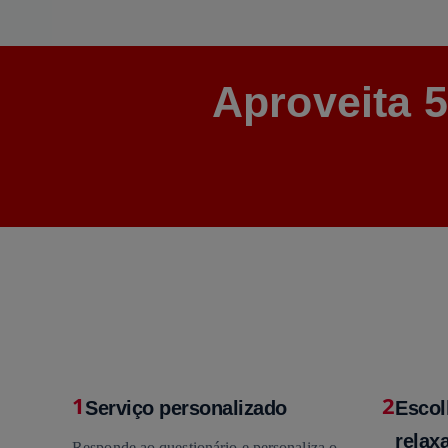
Aproveita 
1
2
Serviço personalizado
Escol
relaxa
Responde ao questionário e personaliza o