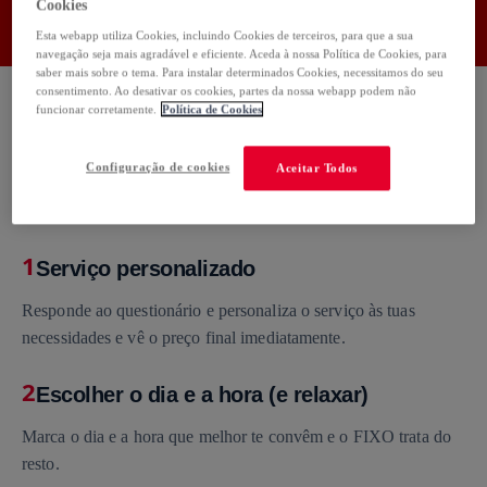
Cookies
Usa o código:
FIXO50
Copiar
Esta webapp utiliza Cookies, incluindo Cookies de terceiros, para que a sua
navegação seja mais agradável e eficiente. Aceda à nossa Política de Cookies, para
saber mais sobre o tema. Para instalar determinados Cookies, necessitamos do seu
consentimento. Ao desativar os cookies, partes da nossa webapp podem não
funcionar corretamente.
Política de Cookies
Como funciona
Configuração de cookies
Aceitar Todos
1
Serviço personalizado
Responde ao questionário e personaliza o serviço às tuas
necessidades e vê o preço final imediatamente.
2
Escolher o dia e a hora (e relaxar)
Marca o dia e a hora que melhor te convêm e o FIXO trata do
resto.