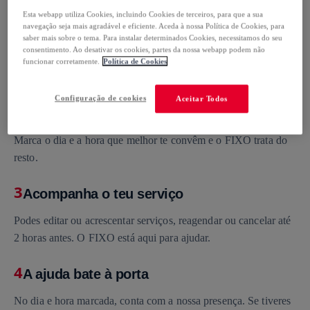
Esta webapp utiliza Cookies, incluindo Cookies de terceiros, para que a sua
1
navegação seja mais agradável e eficiente. Aceda à nossa Política de Cookies, para
Serviço personalizado
saber mais sobre o tema. Para instalar determinados Cookies, necessitamos do seu
consentimento. Ao desativar os cookies, partes da nossa webapp podem não
Responde ao questionário e personaliza o serviço às tuas
funcionar corretamente.
Política de Cookies
necessidades e vê o preço final imediatamente.
Configuração de cookies
Aceitar Todos
2
Escolher o dia e a hora (e relaxar)
Marca o dia e a hora que melhor te convêm e o FIXO trata do
resto.
3
Acompanha o teu serviço
Podes editar ou acrescentar serviços, reagendar ou cancelar até
2 horas antes. O FIXO está aqui para ajudar.
4
A ajuda bate à porta
No dia e hora marcada, conta com a nossa presença. Se tiveres