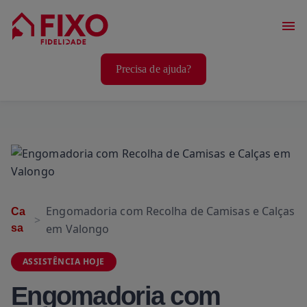
Serviços Casa
Precisa de ajuda?
Serviços Animais
Serviços Bem-Estar
Engomadoria com Recolha de Camisas e Calças
Ca
em Valongo
sa
ASSISTÊNCIA HOJE
Engomadoria com