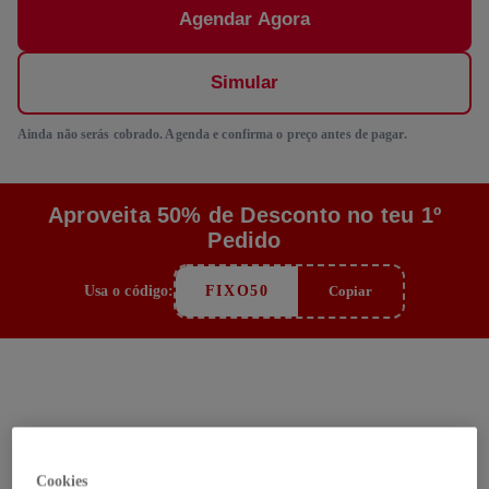
Agendar Agora
Simular
Ainda não serás cobrado. Agenda e confirma o preço antes de pagar.
Aproveita 50% de Desconto no teu 1º
Pedido
Usa o código:
FIXO50
Copiar
Como funciona
Cookies