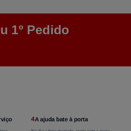
u 1º Pedido
4
rviço
A ajuda bate à porta
iços,
No dia e hora marcada, conta com a nossa