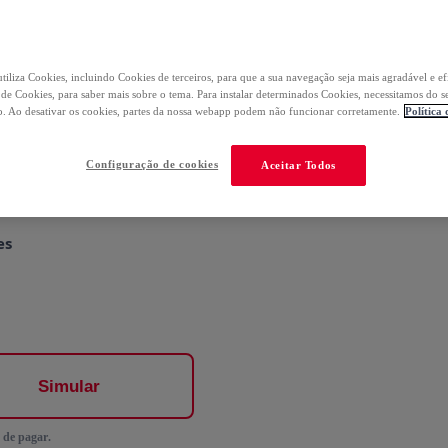
tiliza Cookies, incluindo Cookies de terceiros, para que a sua navegação seja mais agradável e ef
no 1º pedido
a de Cookies, para saber mais sobre o tema. Para instalar determinados Cookies, necessitamos do s
. Ao desativar os cookies, partes da nossa webapp podem não funcionar corretamente.
Política
Configuração de cookies
Aceitar Todos
es
Simular
 de pagar.