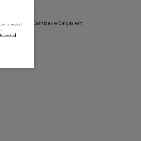
iciente. Aceda à
eu
 de Cookies