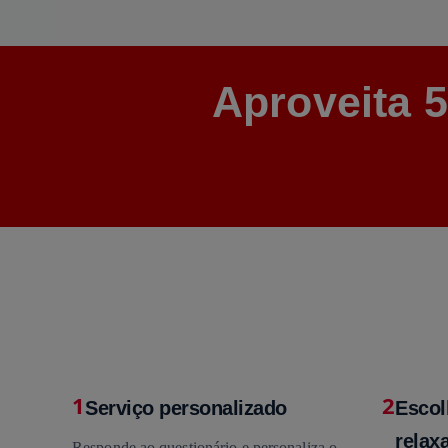
Aproveita 
1
2
Serviço personalizado
Escol
relaxa
Responde ao questionário e personaliza o