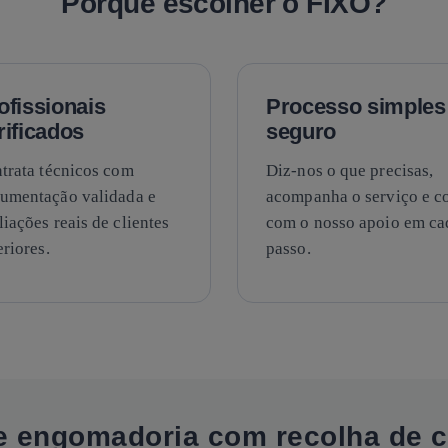
Porquê escolher o FIXO?
ofissionais
Processo simples
rificados
seguro
trata técnicos com
Diz-nos o que precisas,
umentação validada e
acompanha o serviço e c
liações reais de clientes
com o nosso apoio em ca
eriores.
passo.
e engomadoria com recolha de 