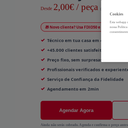
2,00€ / peça
Desde
(IVA Incluído)
Cookies
Esta webapp u
🎁 Novo cliente? Usa FIXO50 e paga só 1,00€ 
nossa Polític
consentimento
Técnico em tua casa em 4h
+45.000 clientes satisfeitos
Preço fixo, sem surpresas
Profissionais verificados e experient
Serviço de Confiança da Fidelidade
Agendamento em 2min
Agendar Agora
Ainda não serás cobrado. Agenda e confirma o preço antes