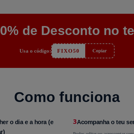
50% de Desconto no te
Usa o código:
FIXO50
Copiar
Como funciona
3
her o dia e a hora (e
Acompanha o teu se
r)
Podes editar ou acrescentar serv