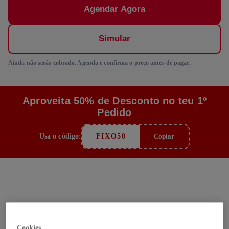
Agendar Agora
Simular
Ainda não serás cobrado. Agenda e confirma o preço antes de pagar.
Aproveita 50% de Desconto no teu 1º
Pedido
Usa o código:
FIXO50
Copiar
Como funciona
Cookies