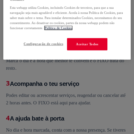
Esta webapp utiliza Cookies, incluindo Cookies de terceiros, para que a sua
1
navegação seja mais agradável e eficiente. Aceda à nossa Política de Cookies, para
Serviço personalizado
saber mais sobre o tema. Para instalar determinados Cookies, necessitamos do seu
consentimento. Ao desativar os cookies, partes da nossa webapp podem não
Responde ao questionário e personaliza o serviço às tuas
funcionar corretamente.
Política de Cookies
necessidades e vê o preço final imediatamente.
Configuração de cookies
Aceitar Todos
2
Escolher o dia e a hora (e relaxar)
Marca o dia e a hora que melhor te convêm e o FIXO trata do
resto.
3
Acompanha o teu serviço
Podes editar ou acrescentar serviços, reagendar ou cancelar até
2 horas antes. O FIXO está aqui para ajudar.
4
A ajuda bate à porta
No dia e hora marcada, conta com a nossa presença. Se tiveres