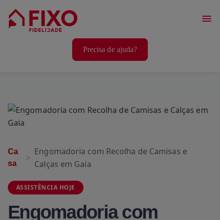
Serviços Casa
Precisa de ajuda?
Serviços Animais
Serviços Bem-Estar
Engomadoria com Recolha de Camisas e
Ca
Calças em Gaia
sa
ASSISTÊNCIA HOJE
Engomadoria com