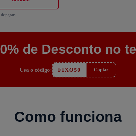
 de pagar.
50% de Desconto no te
Usa o código:
FIXO50
Copiar
Como funciona