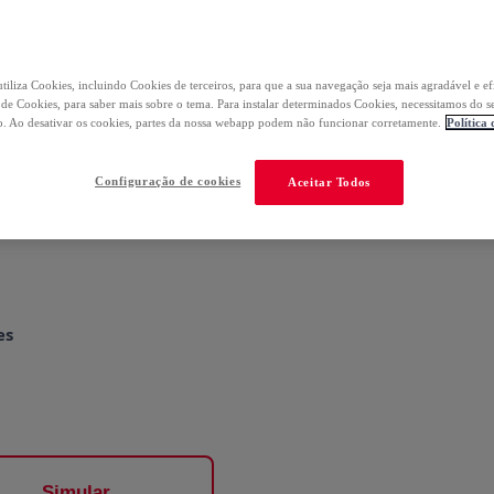
tiliza Cookies, incluindo Cookies de terceiros, para que a sua navegação seja mais agradável e ef
a de Cookies, para saber mais sobre o tema. Para instalar determinados Cookies, necessitamos do s
. Ao desativar os cookies, partes da nossa webapp podem não funcionar corretamente.
Política
no 1º pedido
Configuração de cookies
Aceitar Todos
es
Simular