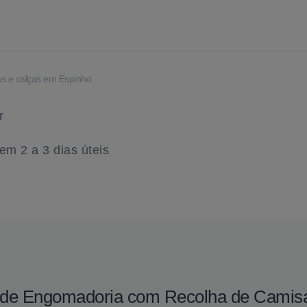
as e calças em Espinho
r
m 2 a 3 dias úteis
ço de Engomadoria com Recolha de Camis