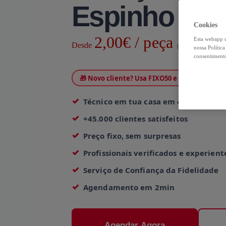
Espinho
Cookies
2,00€ / peça
Esta webapp u
Desde
(IVA Incluído)
nossa Polític
consentimento
🎁 Novo cliente? Usa FIXO50 e paga só 1,00€ 
Técnico em tua casa em 4h
+45.000 clientes satisfeitos
Preço fixo, sem surpresas
Profissionais verificados e experient
Serviço de Confiança da Fidelidade
Agendamento em 2min
Agendar Agora