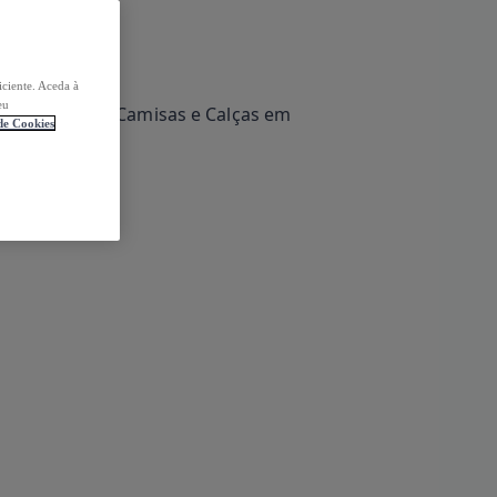
iciente. Aceda à
eu
 de Cookies