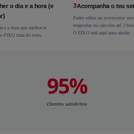
3
her o dia e a hora (e
Acompanha o teu se
r)
Podes editar ou acrescentar serv
reagendar ou cancelar até 2 hora
a e a hora que melhor te
O FIXO está aqui para ajudar.
o FIXO trata do resto.
95%
clientes satisfeitos