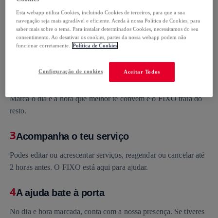
Esta webapp utiliza Cookies, incluindo Cookies de terceiros, para que a sua
1
navegação seja mais agradável e eficiente. Aceda à nossa Política de Cookies, para
Serviço personalizado
saber mais sobre o tema. Para instalar determinados Cookies, necessitamos do seu
consentimento. Ao desativar os cookies, partes da nossa webapp podem não
Responde ao questionário e personaliza o serviço às tuas
funcionar corretamente.
Política de Cookies
necessidades e vê o preço final imediatamente.
Configuração de cookies
Aceitar Todos
2
Escolher o dia e a hora (e relaxar)
Marca o dia e a hora que melhor te convêm e o FIXO trata do
resto.
3
Acompanha o teu serviço
Podes editar ou acrescentar serviços, reagendar ou cancelar até
2 horas antes. O FIXO está aqui para ajudar.
4
A ajuda bate à porta
No dia e hora marcada, conta com a nossa presença. Se tiveres