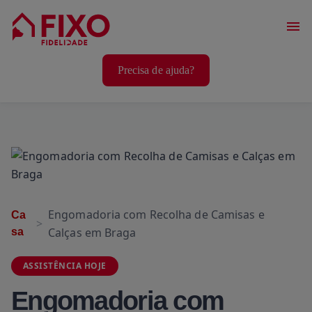
Serviços Casa
Precisa de ajuda?
Serviços Animais
Serviços Bem-Estar
Engomadoria com Recolha de Camisas e
Ca
Calças em Braga
sa
ASSISTÊNCIA HOJE
Engomadoria com