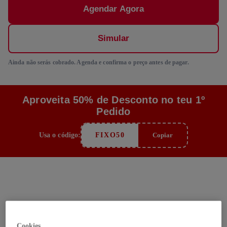
Agendar Agora
Simular
Ainda não serás cobrado. Agenda e confirma o preço antes de pagar.
Aproveita 50% de Desconto no teu 1º
Pedido
Usa o código:
FIXO50
Copiar
Como funciona
Cookies