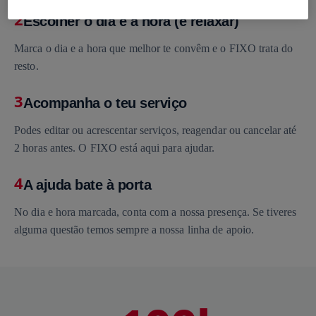
2
Escolher o dia e a hora (e relaxar)
Marca o dia e a hora que melhor te convêm e o FIXO trata do
resto.
3
Acompanha o teu serviço
Podes editar ou acrescentar serviços, reagendar ou cancelar até
2 horas antes. O FIXO está aqui para ajudar.
4
A ajuda bate à porta
No dia e hora marcada, conta com a nossa presença. Se tiveres
alguma questão temos sempre a nossa linha de apoio.