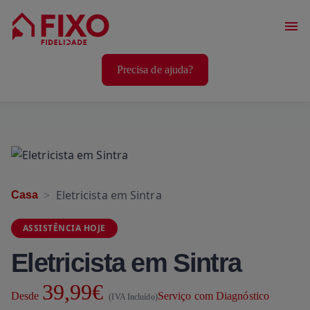
Serviços Casa
Precisa de ajuda?
Serviços Animais
Serviços Bem-Estar
Eletricista em Sintra
Casa
ASSISTÊNCIA HOJE
Eletricista em Sintra
39,99€
Desde
Serviço com Diagnóstico
(IVA Incluído)