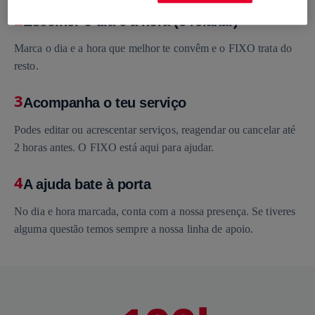
2
Escolher o dia e a hora (e relaxar)
Marca o dia e a hora que melhor te convêm e o FIXO trata do
resto.
3
Acompanha o teu serviço
Podes editar ou acrescentar serviços, reagendar ou cancelar até
2 horas antes. O FIXO está aqui para ajudar.
4
A ajuda bate à porta
No dia e hora marcada, conta com a nossa presença. Se tiveres
alguma questão temos sempre a nossa linha de apoio.