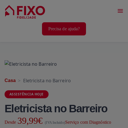
Serviços Casa
Precisa de ajuda?
Serviços Animais
Serviços Bem-Estar
Eletricista no Barreiro
Casa
ASSISTÊNCIA HOJE
Eletricista no Barreiro
39,99€
Desde
Serviço com Diagnóstico
(IVA Incluído)