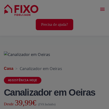
Serviços Casa
Precisa de ajuda?
Serviços Animais
Serviços Bem-Estar
Canalizador em Oeiras
Casa
ASSISTÊNCIA HOJE
Canalizador em Oeiras
39,99€
Desde
(IVA Incluído)