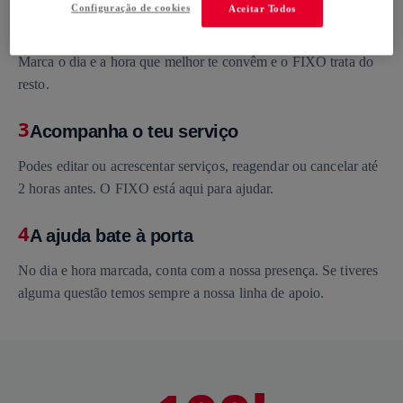
Configuração de cookies
Aceitar Todos
2
Escolher o dia e a hora (e relaxar)
Marca o dia e a hora que melhor te convêm e o FIXO trata do
resto.
3
Acompanha o teu serviço
Podes editar ou acrescentar serviços, reagendar ou cancelar até
2 horas antes. O FIXO está aqui para ajudar.
4
A ajuda bate à porta
No dia e hora marcada, conta com a nossa presença. Se tiveres
alguma questão temos sempre a nossa linha de apoio.