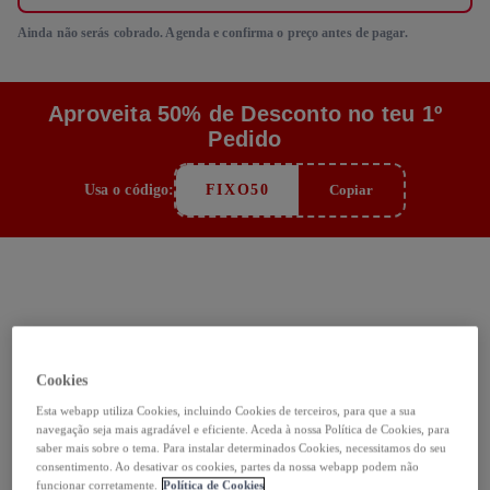
Ainda não serás cobrado. Agenda e confirma o preço antes de pagar.
Aproveita 50% de Desconto no teu 1º
Pedido
Usa o código:
FIXO50
Copiar
Como funciona
Cookies
Esta webapp utiliza Cookies, incluindo Cookies de terceiros, para que a sua
1
navegação seja mais agradável e eficiente. Aceda à nossa Política de Cookies, para
Serviço personalizado
saber mais sobre o tema. Para instalar determinados Cookies, necessitamos do seu
consentimento. Ao desativar os cookies, partes da nossa webapp podem não
Responde ao questionário e personaliza o serviço às tuas
funcionar corretamente.
Política de Cookies