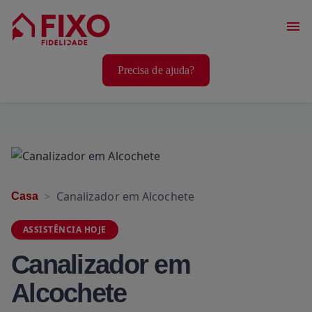
Serviços Casa
Precisa de ajuda?
Serviços Animais
Serviços Bem-Estar
Canalizador em Alcochete
Casa
ASSISTÊNCIA HOJE
Canalizador em
Alcochete