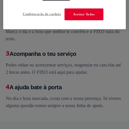
necessidades e vê o preço final imediatamente.
Configuração de cookies
Aceitar Todos
2
Escolher o dia e a hora (e relaxar)
Marca o dia e a hora que melhor te convêm e o FIXO trata do
resto.
3
Acompanha o teu serviço
Podes editar ou acrescentar serviços, reagendar ou cancelar até
2 horas antes. O FIXO está aqui para ajudar.
4
A ajuda bate à porta
No dia e hora marcada, conta com a nossa presença. Se tiveres
alguma questão temos sempre a nossa linha de apoio.